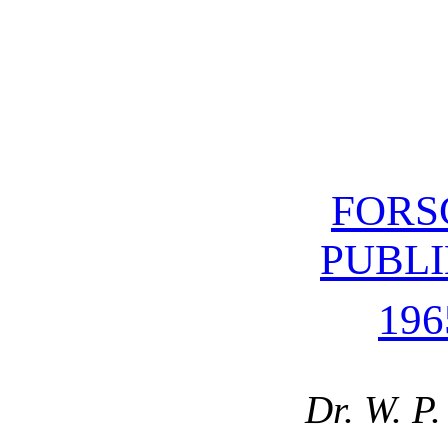
FORS
PUBL
196
Dr. W. P